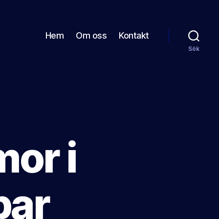
Hem
Om oss
Kontakt
Sök
mor i
par