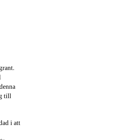
grant.
l
 denna
 till
ad i att