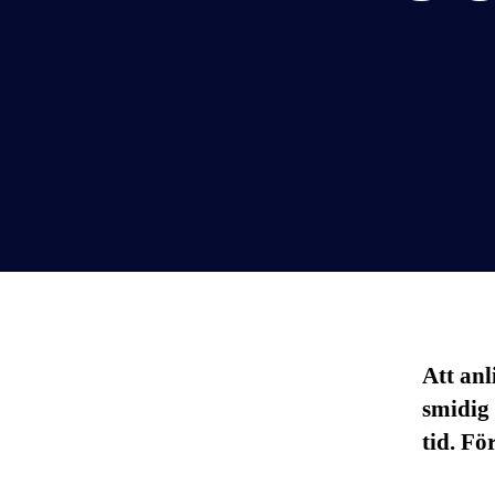
Att anl
smidig 
tid. Fö