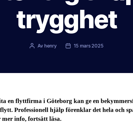
trygghet
Av
henry
15 mars 2025
Inläggsförfattare
Inläggsdatum
ita en flyttfirma i Göteborg kan ge en bekymmers
flytt. Professionell hjälp förenklar det hela och s
r mer info, fortsätt läsa.