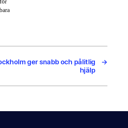
för
bara
ockholm ger snabb och pålitlig
→
hjälp