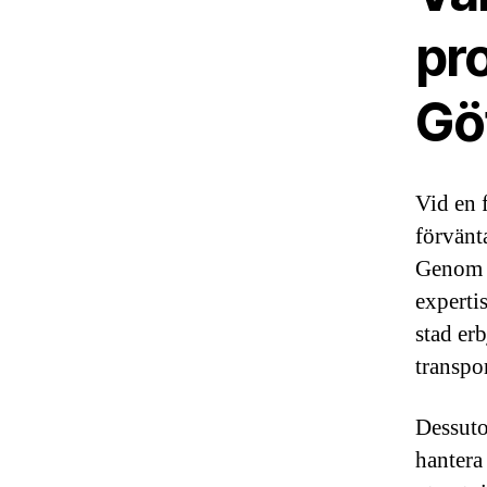
pro
Gö
Vid en f
förvänta
Genom a
experti
stad erb
transpo
Dessuto
hantera