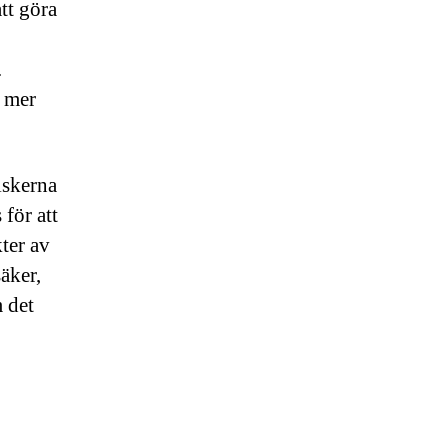
att göra
.
l mer
iskerna
för att
ter av
säker,
 det