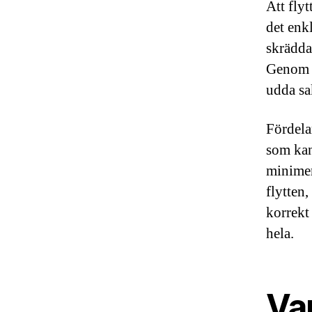
Att flyt
det enkl
skrädda
Genom si
udda sa
Fördela
som kan
minimer
flytten,
korrekt
hela.
Var