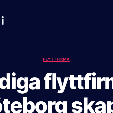
Kategorier
FLYTTFIRMA
iga flyttfir
teborg ska