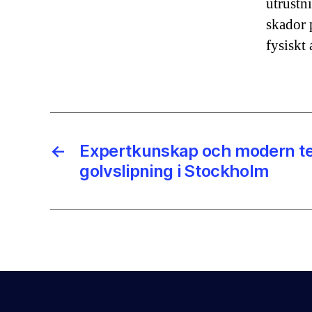
utrustn
skador 
fysiskt
←
Expertkunskap och modern t
golvslipning i Stockholm