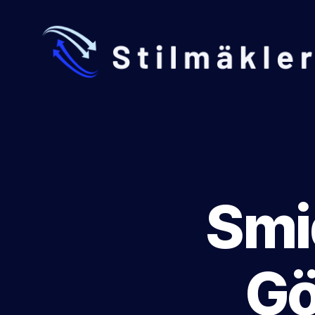
Stilmakleri.se
Smid
Gö