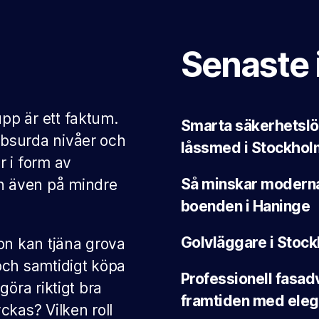
Senaste 
upp är ett faktum.
Smarta säkerhetslö
 absurda nivåer och
låssmed i Stockhol
r i form av
Så minskar modern
n även på mindre
boenden i Haninge
Golvläggare i Stock
on kan tjäna grova
 och samtidigt köpa
Professionell fasad
 göra riktigt bra
framtiden med eleg
ckas? Vilken roll